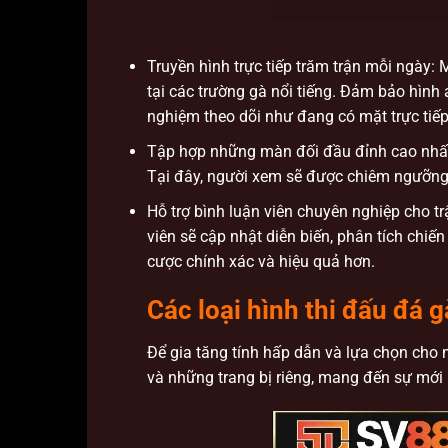
Truyền hình trực tiếp trăm trận mỗi ngày:
tại các trường gà nổi tiếng. Đảm bảo hình
nghiệm theo dõi như đang có mặt trực tiếp
Tập hợp những màn đối đầu đỉnh cao nhất: 
Tại đây, người xem sẽ được chiêm ngưỡng 
Hỗ trợ bình luận viên chuyên nghiệp cho tr
viên sẽ cập nhật diễn biến, phân tích chiế
cược chính xác và hiệu quả hơn.
Các loại hình thi đấu đá 
Để gia tăng tính hấp dẫn và lựa chọn cho 
và những trang bị riêng, mang đến sự mới