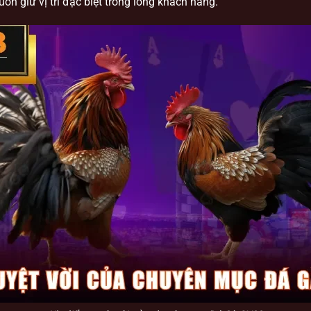
n giữ vị trí đặc biệt trong lòng khách hàng.