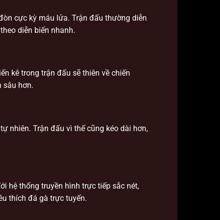
a đòn cực kỳ máu lửa. Trận đấu thường diễn
 theo diễn biến nhanh.
n kê trong trận đấu sẽ thiên về chiến
n sâu hơn.
ự nhiên. Trận đấu vì thế cũng kéo dài hơn,
 hệ thống truyền hình trực tiếp sắc nét,
u thích đá gà trực tuyến.