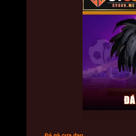
Đá gà cựa dao