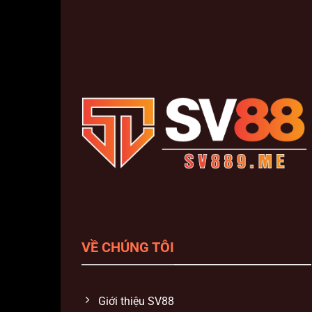
VỀ CHÚNG TÔI
Giới thiệu SV88