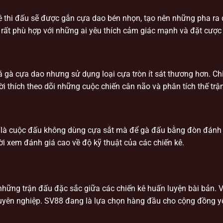
 kê thi đấu sẽ được gắn cựa dao bén nhọn, tạo nên những pha r
, rất phù hợp với những ai yêu thích cảm giác mạnh và đặt cược
gà cựa dao nhưng sử dụng loại cựa tròn ít sát thương hơn. Chiế
i thích theo dõi những cuộc chiến cân não và phân tích thế trậ
òn là cuộc đấu không dùng cựa sắt mà để gà đấu bằng đòn đánh t
i xem đánh giá cao về độ kỹ thuật của các chiến kê.
ững trận đấu đặc sắc giữa các chiến kê huấn luyện bài bản. Với
huyên nghiệp. SV88 đang là lựa chọn hàng đầu cho cộng đồng yê