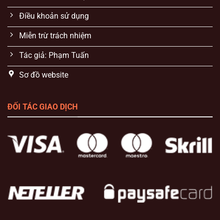
Điều khoản sử dụng
Miễn trừ trách nhiệm
Tác giả: Phạm Tuấn
Sơ đồ website
ĐỐI TÁC GIAO DỊCH