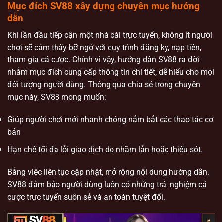
Mục đích SV88 xây dựng chuyên mục hướng
dẫn
Khi lần đầu tiếp cận một nhà cái trực tuyến, không ít người
chơi sẽ cảm thấy bỡ ngỡ với quy trình đăng ký, nạp tiền,
tham gia cá cược. Chính vì vậy, hướng dẫn SV88 ra đời
nhằm mục đích cung cấp thông tin chi tiết, dễ hiểu cho mọi
đối tượng người dùng. Thông qua chia sẻ trong chuyên
mục này, SV88 mong muốn:
Giúp người chơi mới nhanh chóng nắm bắt các thao tác cơ
bản
Hạn chế tối đa lỗi giao dịch do nhầm lẫn hoặc thiếu sót.
Bằng việc liên tục cập nhật, mở rộng nội dung hướng dẫn.
SV88 đảm bảo người dùng luôn có những trải nghiệm cá
cược trực tuyến suôn sẻ và an toàn tuyệt đối.