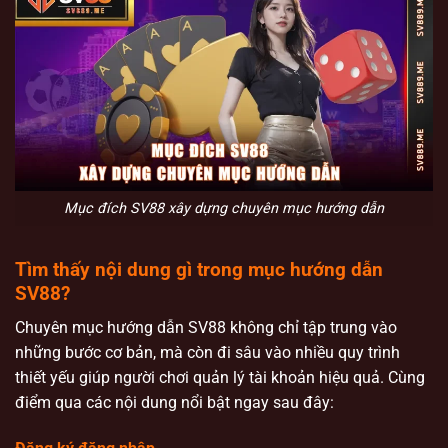
Mục đích SV88 xây dựng chuyên mục hướng dẫn
Tìm thấy nội dung gì trong mục hướng dẫn
SV88?
Chuyên mục hướng dẫn SV88 không chỉ tập trung vào
những bước cơ bản, mà còn đi sâu vào nhiều quy trình
thiết yếu giúp người chơi quản lý tài khoản hiệu quả. Cùng
điểm qua các nội dung nổi bật ngay sau đây: