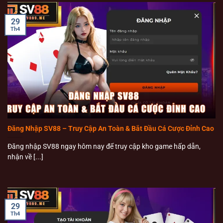
29
Th4
Đăng Nhập SV88 – Truy Cập An Toàn & Bắt Đầu Cá Cược Đỉnh Cao
Đăng nhập SV88 ngay hôm nay để truy cập kho game hấp dẫn,
nhận về [...]
29
Th4