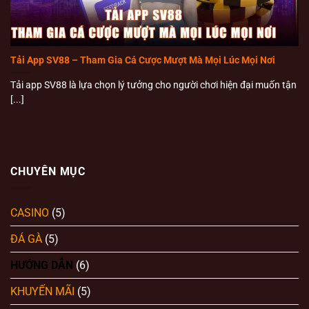
Tải App SV88 – Tham Gia Cá Cược Mượt Mà Mọi Lúc Mọi Nơi
Tải app SV88 là lựa chọn lý tưởng cho người chơi hiện đại muốn tận
[...]
CHUYÊN MỤC
CASINO
(5)
ĐÁ GÀ
(5)
HƯỚNG DẪN
(6)
KHUYẾN MÃI
(5)