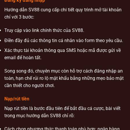
Đăng ký đăng nhập
Hướng dẫn SV88 cung cấp chi tiết quy trình mở tài khoản
chỉ với 3 bước:
Truy cập vào link chính thức của SV88.
Điền đầy đủ các thông tin cá nhân vào form theo yêu cầu.
Xác thực tài khoản thông qua SMS hoặc mã được gửi về
email để hoàn tất.
Song song đó, chuyên mục còn hỗ trợ cách đăng nhập an
toàn, hạn chế rủi ro lộ mật khẩu bằng những mẹo bảo mật
cần thiết cho người chơi.
Nạp/rút tiền
Nạp rút tiền là bước đầu tiên để bắt đầu cá cược, bài viết
trong mục hướng dẫn SV88 chỉ rõ:
Cách chọn phương thức thanh toán phù hợp: ngân hàng