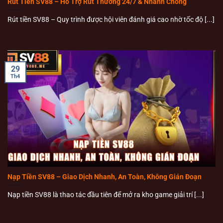
Rút Tiền SV88 – Hỗ Trợ Rút Thưởng 24/7 & Nhanh Chóng
Rút tiền SV88 – Quy trình được hội viên đánh giá cao nhờ tốc độ [...]
29
Th4
Nạp Tiền SV88 – Giao Dịch Nhanh, An Toàn, Không Gián Đoạn
Nạp tiền SV88 là thao tác đầu tiên để mở ra kho game giải trí [...]