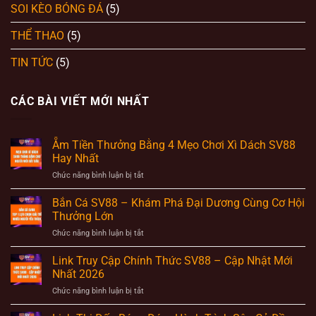
SOI KÈO BÓNG ĐÁ
(5)
THỂ THAO
(5)
TIN TỨC
(5)
CÁC BÀI VIẾT MỚI NHẤT
Ẵm Tiền Thưởng Bằng 4 Mẹo Chơi Xì Dách SV88
Hay Nhất
ở
Chức năng bình luận bị tắt
Ẵm
Tiền
Bắn Cá SV88 – Khám Phá Đại Dương Cùng Cơ Hội
Thưởng
Thưởng Lớn
Bằng
ở
Chức năng bình luận bị tắt
4
Bắn
Mẹo
Cá
Link Truy Cập Chính Thức SV88 – Cập Nhật Mới
Chơi
SV88
Xì
Nhất 2026
–
Dách
ở
Chức năng bình luận bị tắt
Khám
SV88
Link
Phá
Hay
Truy