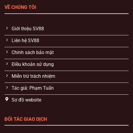
VỀ CHÚNG TÔI
Giới thiệu SV88
Liên hệ SV88
Chính sách bảo mật
Điều khoản sử dụng
Miễn trừ trách nhiệm
Tác giả: Phạm Tuấn
Sơ đồ website
ĐỐI TÁC GIAO DỊCH