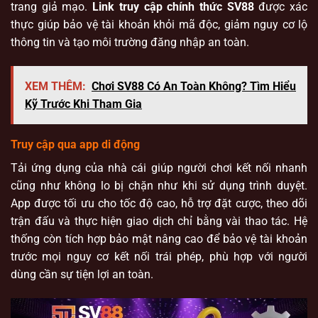
trang giả mạo.
Link truy cập chính thức SV88
được xác
thực giúp bảo vệ tài khoản khỏi mã độc, giảm nguy cơ lộ
thông tin và tạo môi trường đăng nhập an toàn.
XEM THÊM:
Chơi SV88 Có An Toàn Không? Tìm Hiểu
Kỹ Trước Khi Tham Gia
Truy cập qua app di động
Tải ứng dụng của nhà cái giúp người chơi kết nối nhanh
cũng như không lo bị chặn như khi sử dụng trình duyệt.
App được tối ưu cho tốc độ cao, hỗ trợ đặt cược, theo dõi
trận đấu và thực hiện giao dịch chỉ bằng vài thao tác. Hệ
thống còn tích hợp bảo mật nâng cao để bảo vệ tài khoản
trước mọi nguy cơ kết nối trái phép, phù hợp với người
dùng cần sự tiện lợi an toàn.