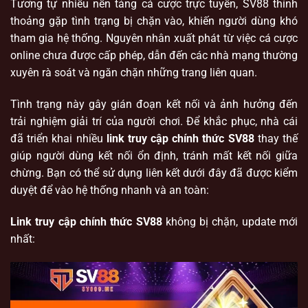
Tương tự nhiều nền tảng cá cược trực tuyến, SV88 thỉnh
thoảng gặp tình trạng bị chặn vào, khiến người dùng khó
tham gia hệ thống. Nguyên nhân xuất phát từ việc cá cược
online chưa được cấp phép, dẫn đến các nhà mạng thường
xuyên rà soát và ngăn chặn những trang liên quan.
Tình trạng này gây gián đoạn kết nối và ảnh hưởng đến
trải nghiệm giải trí của người chơi. Để khắc phục, nhà cái
đã triển khai nhiều
link truy cập chính thức SV88
thay thế
giúp người dùng kết nối ổn định, tránh mất kết nối giữa
chừng. Bạn có thể sử dụng liên kết dưới đây đã được kiểm
duyệt để vào hệ thống nhanh và an toàn:
Link truy cập chính thức SV88
không bị chặn, update mới
nhất: