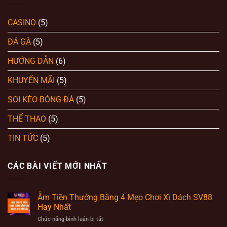
CASINO
(5)
ĐÁ GÀ
(5)
HƯỚNG DẪN
(6)
KHUYẾN MÃI
(5)
SOI KÈO BÓNG ĐÁ
(5)
THỂ THAO
(5)
TIN TỨC
(5)
CÁC BÀI VIẾT MỚI NHẤT
Ẵm Tiền Thưởng Bằng 4 Mẹo Chơi Xì Dách SV88
Hay Nhất
ở
Chức năng bình luận bị tắt