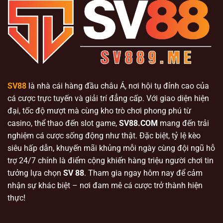
Tính
Thứ
Hạng
Mỗi
Ngày
SV88
là nhà cái hàng đầu châu Á, nơi hội tụ đỉnh cao của
cá cược trực tuyến và giải trí đẳng cấp. Với giao diện hiện
đại, tốc độ mượt mà cùng kho trò chơi phong phú từ
casino, thể thao đến slot game,
SV88.COM
mang đến trải
nghiệm cá cược sống động như thật. Đặc biệt, tỷ lệ kèo
siêu hấp dẫn, khuyến mãi khủng mỗi ngày cùng đội ngũ hỗ
trợ 24/7 chính là điểm cộng khiến hàng triệu người chơi tin
tưởng lựa chọn
SV 88
. Tham gia ngay hôm nay để cảm
nhận sự khác biệt – nơi đam mê cá cược trở thành hiện
thực!